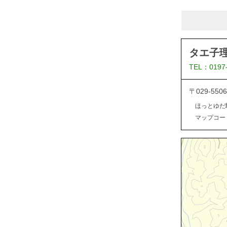
タエ子
TEL：0197
〒029-5
ほっとゆだ
マップコード：