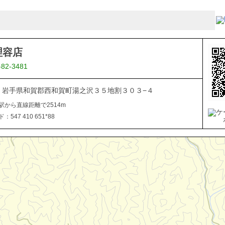
理容店
-82-3481
506 岩手県和賀郡西和賀町湯之沢３５地割３０３−４
駅から直線距離で2514m
547 410 651*88