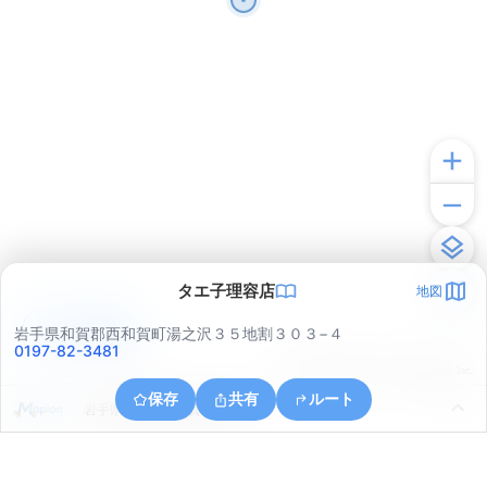
タエ子理容店
地図
アプリで見る
岩手県和賀郡西和賀町湯之沢３５地割３０３−４
0197-82-3481
© ONE COMPATH © GeoTechnologies Inc.
保存
共有
ルート
岩手県和賀郡西和賀町湯之沢