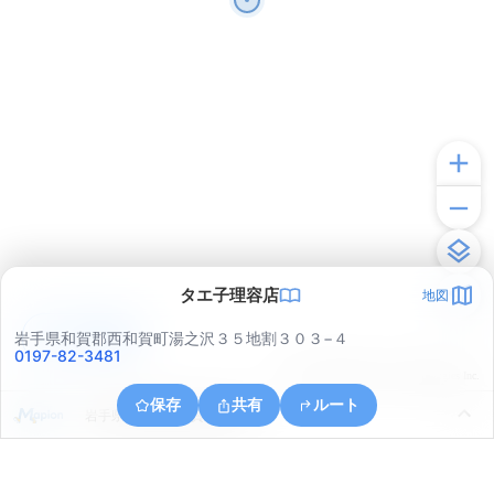
タエ子理容店
地図
アプリで見る
岩手県和賀郡西和賀町湯之沢３５地割３０３−４
0197-82-3481
© ONE COMPATH © GeoTechnologies Inc.
保存
共有
ルート
岩手県和賀郡西和賀町湯之沢