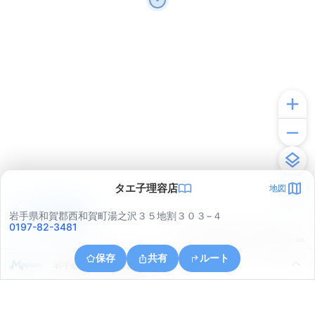
タエ子理容店
地図
アプリで見る
岩手県和賀郡西和賀町湯之沢３５地割３０３−４
0197-82-3481
© ONE COMPATH © GeoTechnologies Inc.
保存
共有
ルート
岩手県和賀郡西和賀町湯之沢