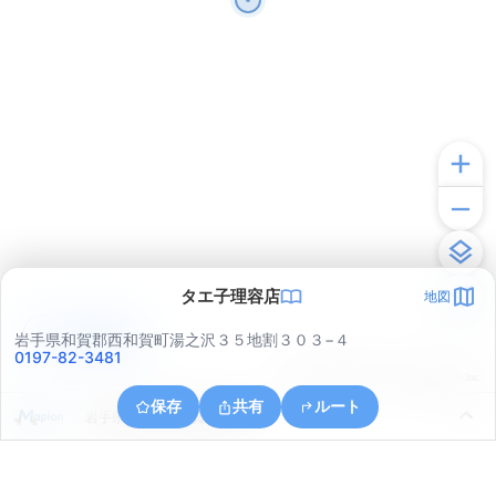
タエ子理容店
地図
アプリで見る
岩手県和賀郡西和賀町湯之沢３５地割３０３−４
0197-82-3481
© ONE COMPATH © GeoTechnologies Inc.
保存
共有
ルート
岩手県和賀郡西和賀町湯之沢