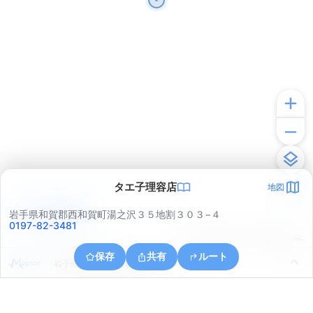
タエ子理容店
地図
アプリで見る
岩手県和賀郡西和賀町湯之沢３５地割３０３−４
0197-82-3481
© ONE COMPATH © GeoTechnologies Inc.
保存
共有
ルート
岩手県和賀郡西和賀町湯之沢