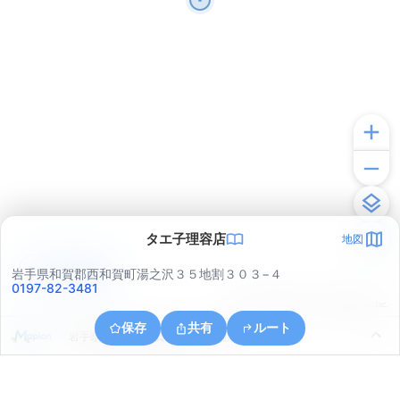
タエ子理容店
地図
アプリで見る
岩手県和賀郡西和賀町湯之沢３５地割３０３−４
0197-82-3481
© ONE COMPATH © GeoTechnologies Inc.
保存
共有
ルート
岩手県和賀郡西和賀町槻沢２７地割