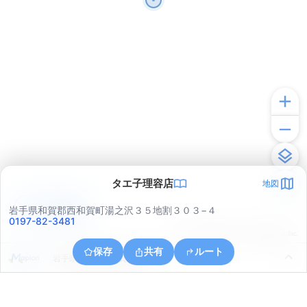
タエ子理容店
地図
アプリで見る
岩手県和賀郡西和賀町湯之沢３５地割３０３−４
0197-82-3481
© ONE COMPATH © GeoTechnologies Inc.
保存
共有
ルート
岩手県和賀郡西和賀町湯之沢