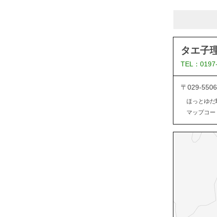
タエ子
TEL：0197
〒029-5
ほっとゆだ
マップコード：