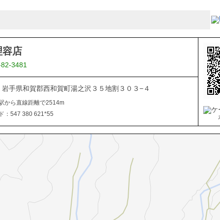
理容店
-82-3481
506 岩手県和賀郡西和賀町湯之沢３５地割３０３−４
駅から直線距離で2514m
547 380 621*55