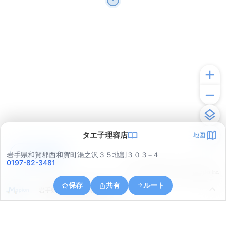
タエ子理容店
地図
アプリで見る
岩手県和賀郡西和賀町湯之沢３５地割３０３−４
0197-82-3481
© ONE COMPATH © GeoTechnologies Inc.
保存
共有
ルート
岩手県和賀郡西和賀町湯之沢