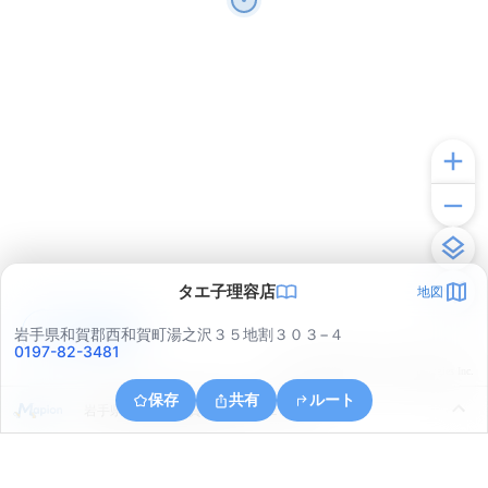
タエ子理容店
地図
アプリで見る
岩手県和賀郡西和賀町湯之沢３５地割３０３−４
0197-82-3481
© ONE COMPATH © GeoTechnologies Inc.
保存
共有
ルート
岩手県和賀郡西和賀町湯之沢３２地割