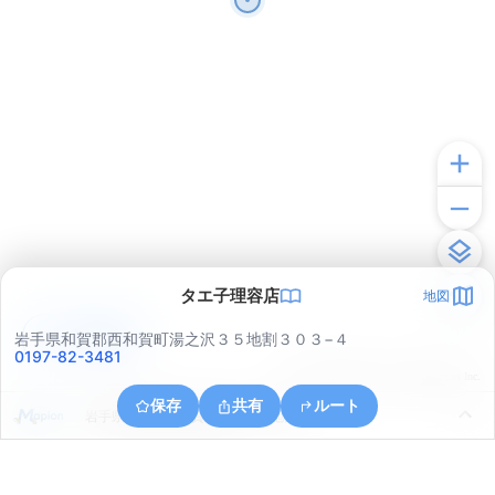
タエ子理容店
地図
アプリで見る
岩手県和賀郡西和賀町湯之沢３５地割３０３−４
0197-82-3481
© ONE COMPATH © GeoTechnologies Inc.
保存
共有
ルート
岩手県和賀郡西和賀町槻沢２７地割