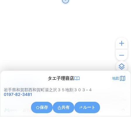
タエ子理容店
地図
アプリで見る
岩手県和賀郡西和賀町湯之沢３５地割３０３−４
0197-82-3481
© ONE COMPATH © GeoTechnologies Inc.
保存
共有
ルート
岩手県和賀郡西和賀町湯之沢３２地割