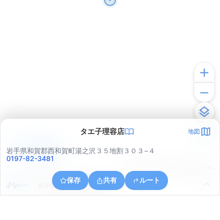
タエ子理容店
地図
アプリで見る
岩手県和賀郡西和賀町湯之沢３５地割３０３−４
0197-82-3481
© ONE COMPATH © GeoTechnologies Inc.
保存
共有
ルート
岩手県和賀郡西和賀町湯之沢