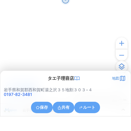
タエ子理容店
地図
アプリで見る
岩手県和賀郡西和賀町湯之沢３５地割３０３−４
0197-82-3481
© ONE COMPATH © GeoTechnologies Inc.
保存
共有
ルート
岩手県和賀郡西和賀町湯之沢