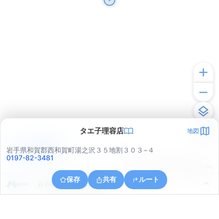
タエ子理容店
地図
アプリで見る
岩手県和賀郡西和賀町湯之沢３５地割３０３−４
0197-82-3481
© ONE COMPATH © GeoTechnologies Inc.
保存
共有
ルート
岩手県和賀郡西和賀町湯之沢