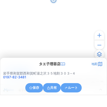
タエ子理容店
地図
アプリで見る
岩手県和賀郡西和賀町湯之沢３５地割３０３−４
0197-82-3481
© ONE COMPATH © GeoTechnologies Inc.
保存
共有
ルート
岩手県和賀郡西和賀町湯之沢