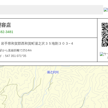
理容店
-82-3481
506 岩手県和賀郡西和賀町湯之沢３５地割３０３−４
駅から直線距離で2514m
547 351 071*35