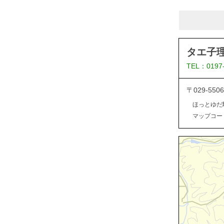
タエ子
TEL：0197
〒029-5
ほっとゆだ
マップコード：