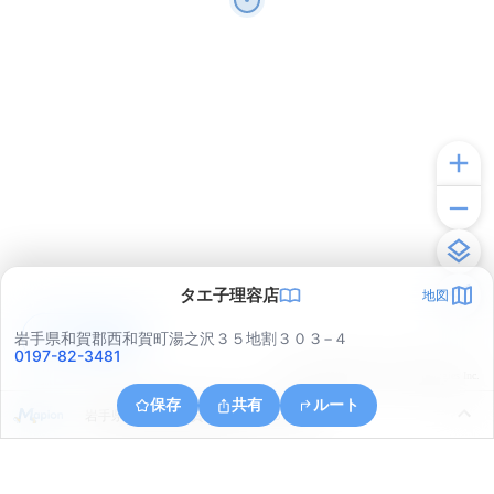
タエ子理容店
地図
アプリで見る
岩手県和賀郡西和賀町湯之沢３５地割３０３−４
0197-82-3481
© ONE COMPATH © GeoTechnologies Inc.
保存
共有
ルート
岩手県和賀郡西和賀町湯之沢３５地割