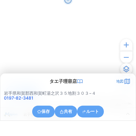
タエ子理容店
地図
アプリで見る
岩手県和賀郡西和賀町湯之沢３５地割３０３−４
0197-82-3481
© ONE COMPATH © GeoTechnologies Inc.
保存
共有
ルート
岩手県和賀郡西和賀町湯之沢