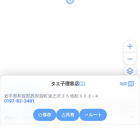
タエ子理容店
地図
アプリで見る
岩手県和賀郡西和賀町湯之沢３５地割３０３−４
0197-82-3481
© ONE COMPATH © GeoTechnologies Inc.
保存
共有
ルート
岩手県和賀郡西和賀町湯之沢