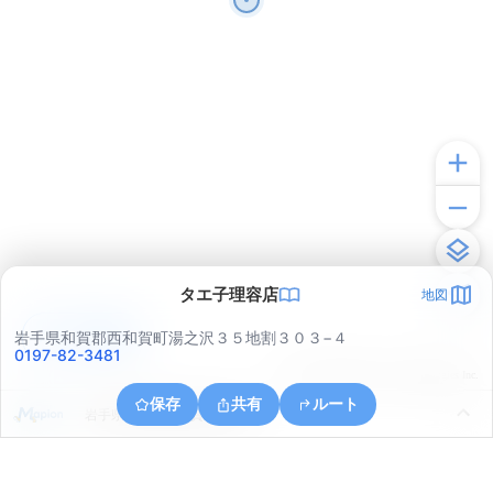
タエ子理容店
地図
アプリで見る
岩手県和賀郡西和賀町湯之沢３５地割３０３−４
0197-82-3481
© ONE COMPATH © GeoTechnologies Inc.
保存
共有
ルート
岩手県和賀郡西和賀町湯之沢