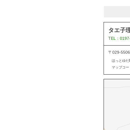
タエ子
TEL：0197
〒029-5
ほっとゆだ
マップコード：