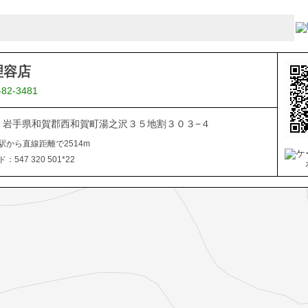
理容店
-82-3481
506 岩手県和賀郡西和賀町湯之沢３５地割３０３−４
駅から直線距離で2514m
547 320 501*22