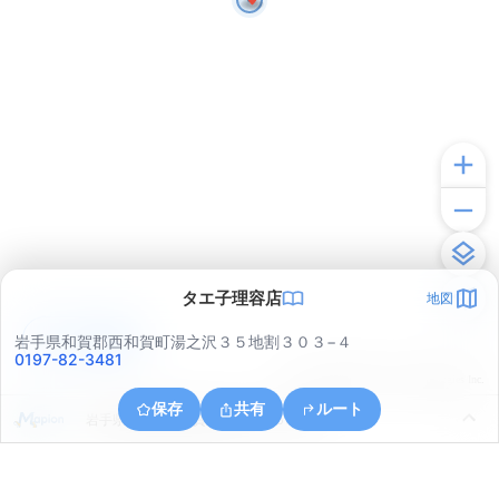
タエ子理容店
地図
アプリで見る
岩手県和賀郡西和賀町湯之沢３５地割３０３−４
0197-82-3481
© ONE COMPATH © GeoTechnologies Inc.
保存
共有
ルート
岩手県和賀郡西和賀町湯之沢３５地割