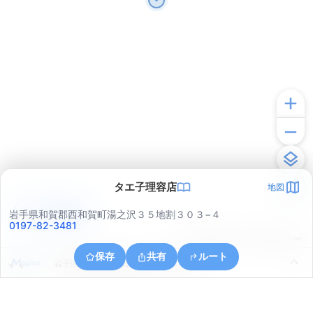
タエ子理容店
地図
アプリで見る
岩手県和賀郡西和賀町湯之沢３５地割３０３−４
0197-82-3481
© ONE COMPATH © GeoTechnologies Inc.
保存
共有
ルート
岩手県和賀郡西和賀町湯之沢３５地割