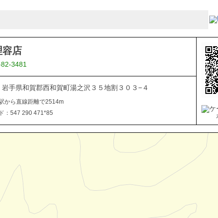
理容店
-82-3481
506 岩手県和賀郡西和賀町湯之沢３５地割３０３−４
駅から直線距離で2514m
547 290 471*85