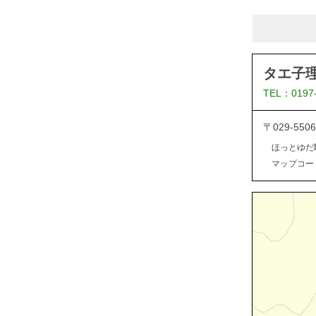
タエ子
TEL：0197
〒029-5
ほっとゆだ
マップコード：