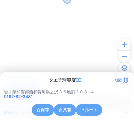
タエ子理容店
地図
アプリで見る
岩手県和賀郡西和賀町湯之沢３５地割３０３−４
0197-82-3481
© ONE COMPATH © GeoTechnologies Inc.
保存
共有
ルート
岩手県和賀郡西和賀町川尻４１地割