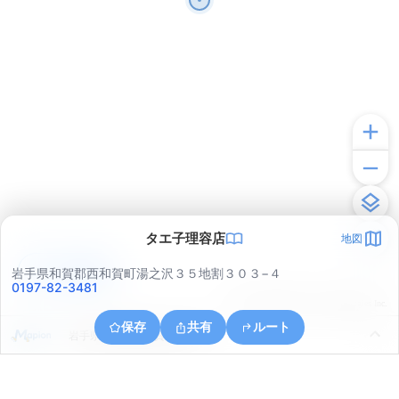
タエ子理容店
地図
アプリで見る
岩手県和賀郡西和賀町湯之沢３５地割３０３−４
0197-82-3481
© ONE COMPATH © GeoTechnologies Inc.
保存
共有
ルート
岩手県和賀郡西和賀町湯之沢