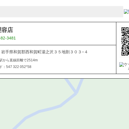
理容店
-82-3481
506 岩手県和賀郡西和賀町湯之沢３５地割３０３−４
駅から直線距離で2514m
547 322 052*58