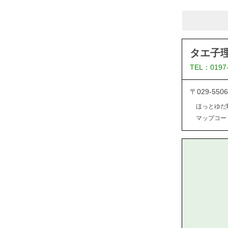
タエ子
TEL：0197
〒029-5
ほっとゆだ
マップコード：