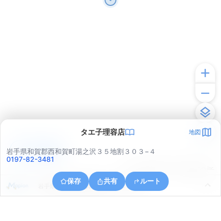
タエ子理容店
地図
アプリで見る
岩手県和賀郡西和賀町湯之沢３５地割３０３−４
0197-82-3481
© ONE COMPATH © GeoTechnologies Inc.
保存
共有
ルート
岩手県和賀郡西和賀町湯之沢３５地割