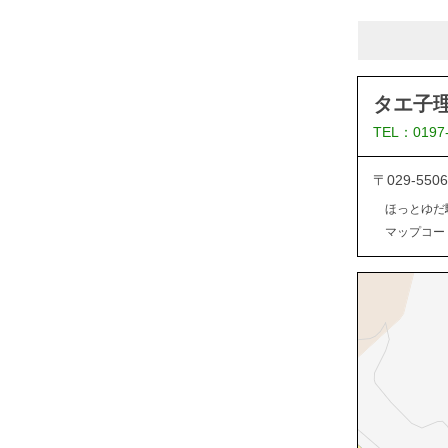
タエ子
TEL：0197
〒029-5
ほっとゆだ
マップコード：