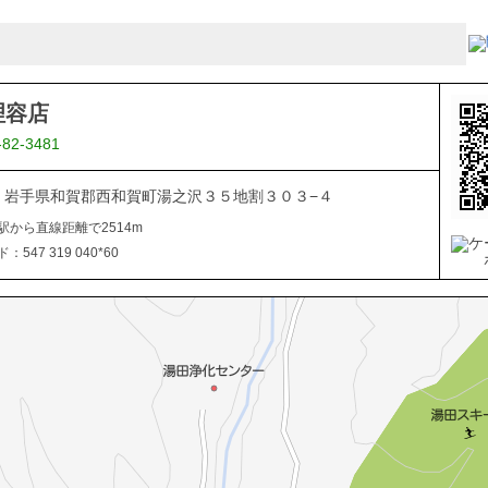
理容店
-82-3481
506 岩手県和賀郡西和賀町湯之沢３５地割３０３−４
駅から直線距離で2514m
547 319 040*60