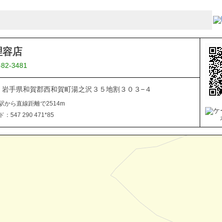
理容店
-82-3481
506 岩手県和賀郡西和賀町湯之沢３５地割３０３−４
駅から直線距離で2514m
547 290 471*85