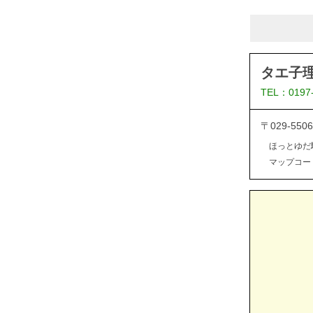
タエ子
TEL：0197
〒029-5
ほっとゆだ
マップコード：