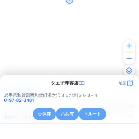
タエ子理容店
地図
アプリで見る
岩手県和賀郡西和賀町湯之沢３５地割３０３−４
0197-82-3481
© ONE COMPATH © GeoTechnologies Inc.
保存
共有
ルート
岩手県和賀郡西和賀町湯之沢３５地割