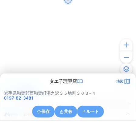
タエ子理容店
地図
アプリで見る
岩手県和賀郡西和賀町湯之沢３５地割３０３−４
0197-82-3481
© ONE COMPATH © GeoTechnologies Inc.
保存
共有
ルート
岩手県和賀郡西和賀町湯之沢３５地割