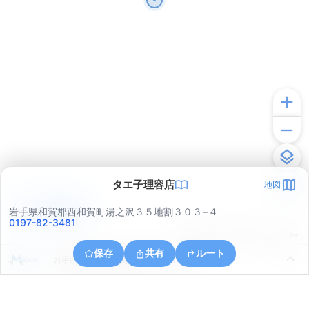
タエ子理容店
地図
アプリで見る
岩手県和賀郡西和賀町湯之沢３５地割３０３−４
0197-82-3481
© ONE COMPATH © GeoTechnologies Inc.
保存
共有
ルート
岩手県和賀郡西和賀町間木野２４地割