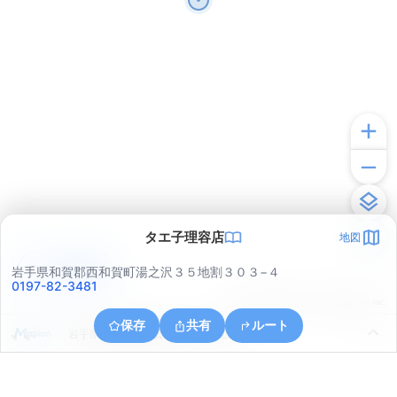
タエ子理容店
地図
アプリで見る
岩手県和賀郡西和賀町湯之沢３５地割３０３−４
0197-82-3481
© ONE COMPATH © GeoTechnologies Inc.
保存
共有
ルート
岩手県和賀郡西和賀町川尻４１地割