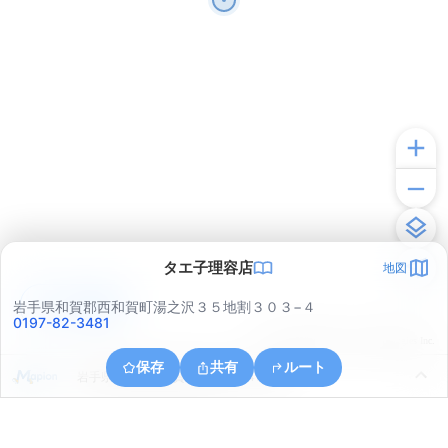
タエ子理容店
地図
アプリで見る
岩手県和賀郡西和賀町湯之沢３５地割３０３−４
0197-82-3481
© ONE COMPATH © GeoTechnologies Inc.
保存
共有
ルート
岩手県和賀郡西和賀町間木野２４地割