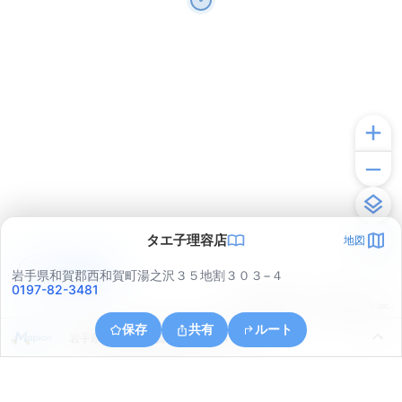
タエ子理容店
地図
アプリで見る
岩手県和賀郡西和賀町湯之沢３５地割３０３−４
0197-82-3481
© ONE COMPATH © GeoTechnologies Inc.
保存
共有
ルート
岩手県和賀郡西和賀町間木野２４地割