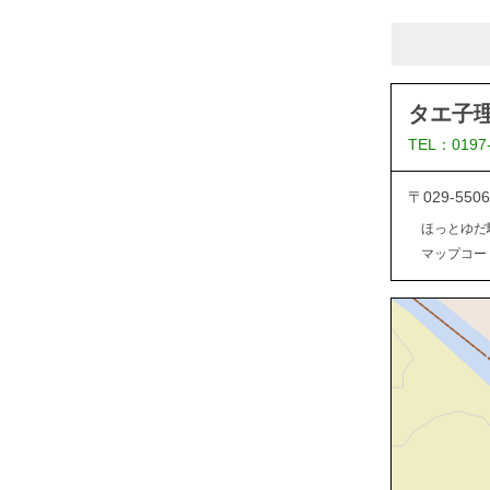
タエ子
TEL：0197
〒029-5
ほっとゆだ
マップコード：