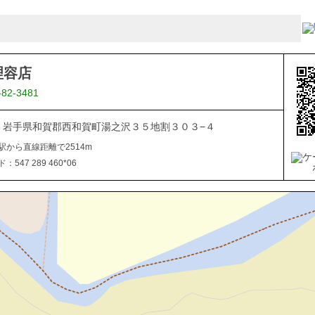
理容店
-82-3481
506 岩手県和賀郡西和賀町湯之沢３５地割３０３−４
駅から直線距離で2514m
547 289 460*06