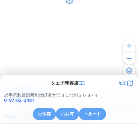
タエ子理容店
地図
アプリで見る
岩手県和賀郡西和賀町湯之沢３５地割３０３−４
0197-82-3481
© ONE COMPATH © GeoTechnologies Inc.
保存
共有
ルート
岩手県和賀郡西和賀町間木野２４地割