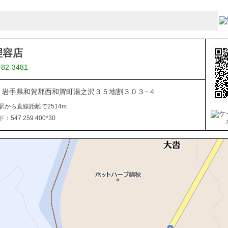
理容店
-82-3481
506 岩手県和賀郡西和賀町湯之沢３５地割３０３−４
駅から直線距離で2514m
547 259 400*30