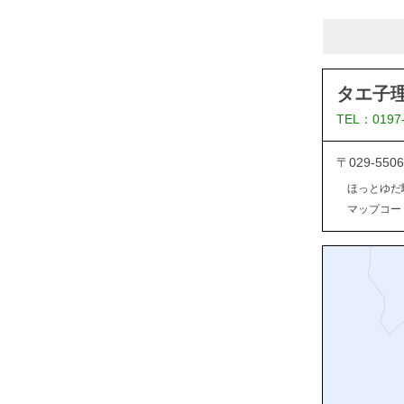
タエ子
TEL：0197
〒029-5
ほっとゆだ
マップコード：