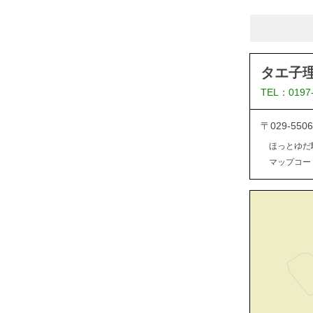
タエ子
TEL：0197
〒029-5
ほっとゆだ
マップコード：