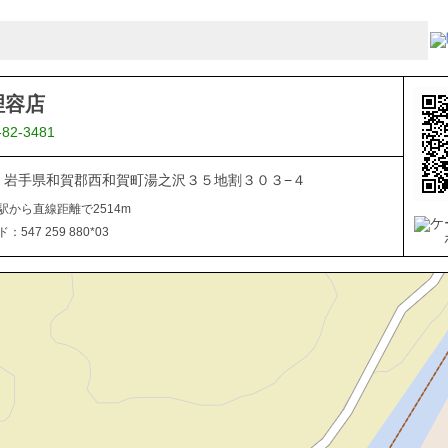
理容店
-82-3481
506 岩手県和賀郡西和賀町湯之沢３５地割３０３−４
駅から直線距離で2514m
547 259 880*03