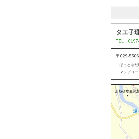
タエ子
TEL：0197
〒029-5
ほっとゆだ
マップコード：