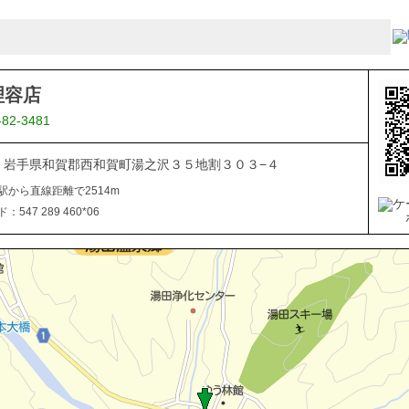
理容店
-82-3481
506 岩手県和賀郡西和賀町湯之沢３５地割３０３−４
駅から直線距離で2514m
547 289 460*06