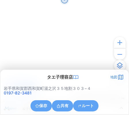
タエ子理容店
地図
アプリで見る
岩手県和賀郡西和賀町湯之沢３５地割３０３−４
0197-82-3481
© ONE COMPATH © GeoTechnologies Inc.
保存
共有
ルート
岩手県和賀郡西和賀町川尻４１地割