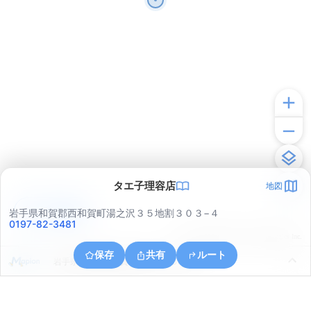
タエ子理容店
地図
アプリで見る
岩手県和賀郡西和賀町湯之沢３５地割３０３−４
0197-82-3481
© ONE COMPATH © GeoTechnologies Inc.
保存
共有
ルート
岩手県和賀郡西和賀町湯之沢３５地割