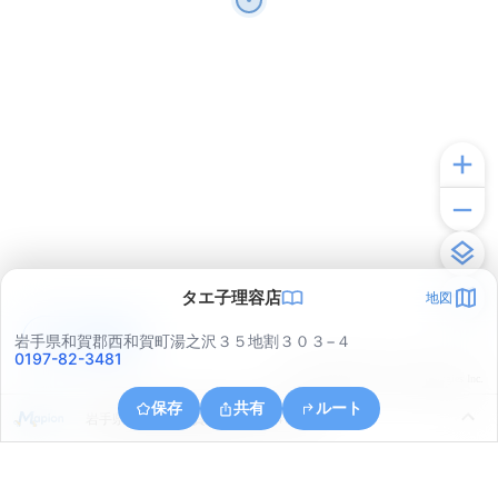
タエ子理容店
地図
アプリで見る
岩手県和賀郡西和賀町湯之沢３５地割３０３−４
0197-82-3481
© ONE COMPATH © GeoTechnologies Inc.
保存
共有
ルート
岩手県和賀郡西和賀町間木野２４地割