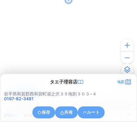
タエ子理容店
地図
アプリで見る
岩手県和賀郡西和賀町湯之沢３５地割３０３−４
0197-82-3481
© ONE COMPATH © GeoTechnologies Inc.
保存
共有
ルート
岩手県和賀郡西和賀町川尻４０地割