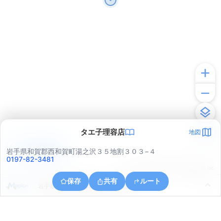
タエ子理容店
地図
アプリで見る
岩手県和賀郡西和賀町湯之沢３５地割３０３−４
0197-82-3481
© ONE COMPATH © GeoTechnologies Inc.
保存
共有
ルート
岩手県和賀郡西和賀町大沓３６地割