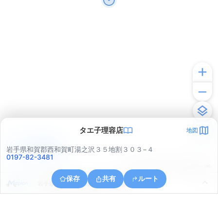
タエ子理容店
地図
アプリで見る
岩手県和賀郡西和賀町湯之沢３５地割３０３−４
0197-82-3481
© ONE COMPATH © GeoTechnologies Inc.
保存
共有
ルート
岩手県和賀郡西和賀町大沓３６地割