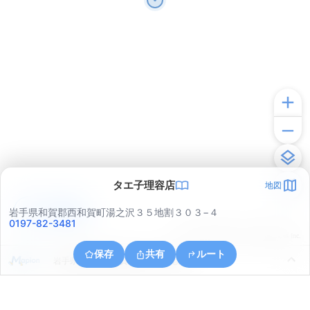
タエ子理容店
地図
アプリで見る
岩手県和賀郡西和賀町湯之沢３５地割３０３−４
0197-82-3481
© ONE COMPATH © GeoTechnologies Inc.
保存
共有
ルート
岩手県和賀郡西和賀町大沓３６地割